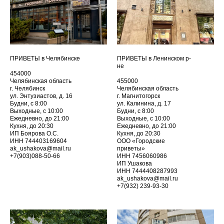
ПРИВЕТЫ в Челябинске
ПРИВЕТЫ в Ленинском р-
не
454000
Челябинская область
455000
г. Челябинск
Челябинская область
ул. Энтузиастов, д. 16
г. Магнитогорск
Будни, с 8:00
ул. Калинина, д. 17
Выходные, с 10:00
Будни, с 8:00
Ежедневно, до 21:00
Выходные, с 10:00
Кухня, до 20:30
Ежедневно, до 21:00
ИП Боярова О.С.
Кухня, до 20:30
ИНН 744403169604
ООО «Городские
ak_ushakova@mail.ru
приветы»
+7(903)088-50-66
ИНН 7456060986
ИП Ушакова
ИНН 7444408287993
ak_ushakova@mail.ru
+7(932) 239-93-30