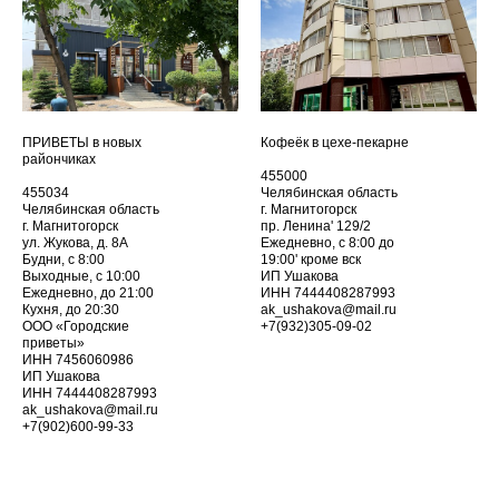
ПРИВЕТЫ в новых
Кофеёк в цехе-пекарне
райончиках
455000
455034
Челябинская область
Челябинская область
г. Магнитогорск
г. Магнитогорск
пр. Ленина' 129/2
ул. Жукова, д. 8А
Ежедневно, с 8:00 до
Будни, с 8:00
19:00' кроме вск
Выходные, с 10:00
ИП Ушакова
Ежедневно, до 21:00
ИНН 7444408287993
Кухня, до 20:30
ak_ushakova@mail.ru
ООО «Городские
+7(932)305-09-02
приветы»
ИНН 7456060986
ИП Ушакова
ИНН 7444408287993
ak_ushakova@mail.ru
+7(902)600-99-33